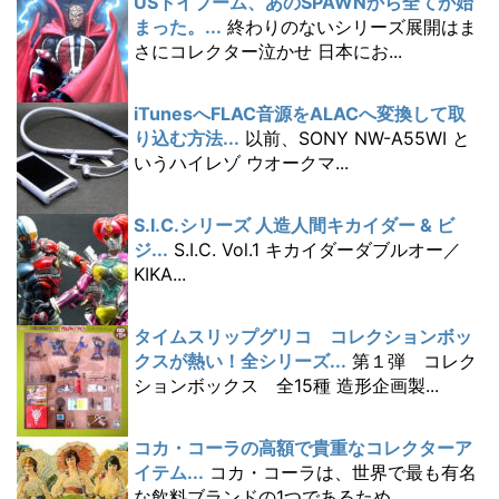
USトイブーム、あのSPAWNから全てが始
まった。...
終わりのないシリーズ展開はま
さにコレクター泣かせ 日本にお...
iTunesへFLAC音源をALACへ変換して取
り込む方法...
以前、SONY NW-A55WI と
いうハイレゾ ウオークマ...
S.I.C.シリーズ 人造人間キカイダー & ビ
ジ...
S.I.C. Vol.1 キカイダーダブルオー／
KIKA...
タイムスリップグリコ コレクションボッ
クスが熱い！全シリーズ...
第１弾 コレク
ションボックス 全15種 造形企画製...
コカ・コーラの高額で貴重なコレクターア
イテム...
コカ・コーラは、世界で最も有名
な飲料ブランドの1つであるため...