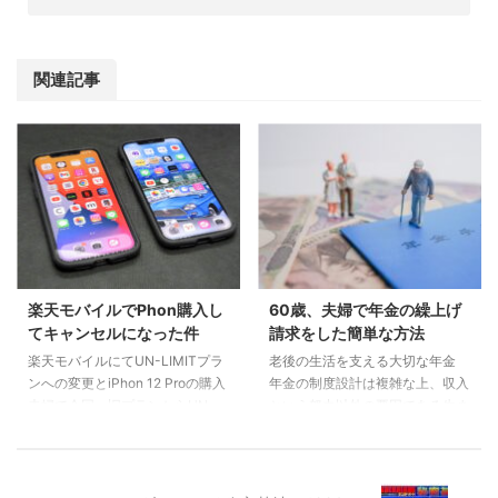
関連記事
楽天モバイルでPhon購入し
60歳、夫婦で年金の繰上げ
てキャンセルになった件
請求をした簡単な方法
楽天モバイルにてUN-LIMITプラ
老後の生活を支える大切な年金
ンへの変更とiPhon 12 Proの購入
年金の制度設計は複雑な上、収入
夫婦で今回、旧プランからUN-
という努力以外の要因である生ま
LIMITプランへの変更と合わせ
れた年(世代)によっても将来受け
て、iPhon 12 Proを2台購入する
取る額に大きな差が出てきます。
手続きを行いました。購入確認の
自分の親世代並みの条件で支給さ
サンキューメールが届き、二人で
れたらと羨ましく思う方も多いの