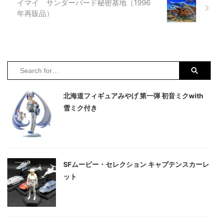
イマイ サンダーバード秘密基地（1996
納品を楽しみにしていたところ、
ではないでしょうか。現在の若い
年再販品）
突然下記のメールが送信されて来
世代になると、更に年金の価値観
ました。 楽天モバイルをお申込
が低下して希望の無い老後を強い
みいただき、誠にありがとうござ
られる可能性があります。 年金
います。 iPhone本体は、より多
だけで豊かな老後生活を送るの
くのお客様にご提供させていただ
は、今となっては幻想となってし
くため、楽天モバイル公式サイ
まいましたが、そんな時代に生き
ト・楽天モバイル公式楽天市場
ていく以上、年金の受給タイミン
店・楽天モバイルショップ ...
グについても慎重に考え、受け身
北海道フィギュアみやげ 第一弾 初音ミクwith
ではなく積極的に自分から情報を
...
雪ミク付き
SFムービー・セレクション キャプテンスカーレ
ット