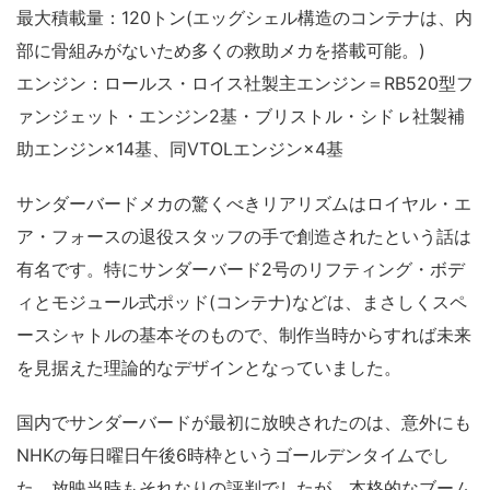
最大積載量：120トン(エッグシェル構造のコンテナは、内
部に骨組みがないため多くの救助メカを搭載可能。)
エンジン：ロールス・ロイス社製主エンジン＝RB520型フ
ァンジェット・エンジン2基・ブリストル・シドㇾ社製補
助エンジン×14基、同VTOLエンジン×4基
サンダーバードメカの驚くべきリアリズムはロイヤル・エ
ア・フォースの退役スタッフの手で創造されたという話は
有名です。特にサンダーバード2号のリフティング・ボデ
ィとモジュール式ポッド(コンテナ)などは、まさしくスペ
ースシャトルの基本そのもので、制作当時からすれば未来
を見据えた理論的なデザインとなっていました。
国内でサンダーバードが最初に放映されたのは、意外にも
NHKの毎日曜日午後6時枠というゴールデンタイムでし
た。放映当時もそれなりの評判でしたが、本格的なブーム