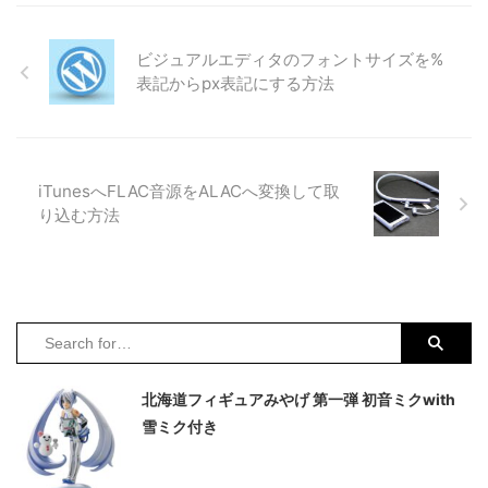
ったジュリー・アンダーソンが制
仮面ライダースカイターボです。
作総指揮をとった「サンダーバー
ここにはありませんが、仮面ライ
ド」により、SFスーパーマリオ
ダーストロンガーがラインナップ
ビジュアルエディタのフォントサイズを%
ネーションというジャンルが完成
に含まれます。 共通の箱サイズ
表記からpx表記にする方法
したと言えるでしょう。 サンダ
は、縦：19cm・横：13cm・厚
ーバードは、メカ設定、特撮、ス
み：約4cmと一般のプラモサイズ
トーリー、すべての面で人形劇の
に比べるとミニモデルですが、全
スケールを越えたスーパーマリオ
てゼンマイ走行が可能となってい
ネーションの最高傑作として現在
ます。ひし形の袋に入った『セメ
iTunesへFLAC音源をALACへ変換して取
でも多くのファンから愛されてい
ダイン』がレトロ感満載です。残
り込む方法
ます。登場する個性的なキャラク
念ながらゼンマイはプラスチック
ター達には、まるで実在するかの
成型品です。 仮面ライダーがテ
ような詳細なバイオグラフィ ...
レビで放映された昭和 ...
北海道フィギュアみやげ 第一弾 初音ミクwith
雪ミク付き