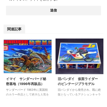
関連記事
イマイ サンダーバード秘
旧バンダイ 仮面ライダー
密基地（1996年再販品）
のビンテージプラモデル
サンダーバード 1963年に英国初
旧バンダイから発売され、既に絶
のカラー作品として絶大な人気を
版となっているアクションキャラ
得た「海底大戦争」の後継番組と
コレクション(全4種)から、仮面
して、伝説のプロデューサーであ
ライダー1号・仮面ライダーV3・