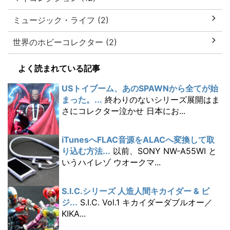
ミュージック・ライフ (2)
世界のホビーコレクター (2)
よく読まれている記事
USトイブーム、あのSPAWNから全てが始
まった。...
終わりのないシリーズ展開はま
さにコレクター泣かせ 日本にお...
iTunesへFLAC音源をALACへ変換して取
り込む方法...
以前、SONY NW-A55WI と
いうハイレゾ ウオークマ...
S.I.C.シリーズ 人造人間キカイダー & ビ
ジ...
S.I.C. Vol.1 キカイダーダブルオー／
KIKA...